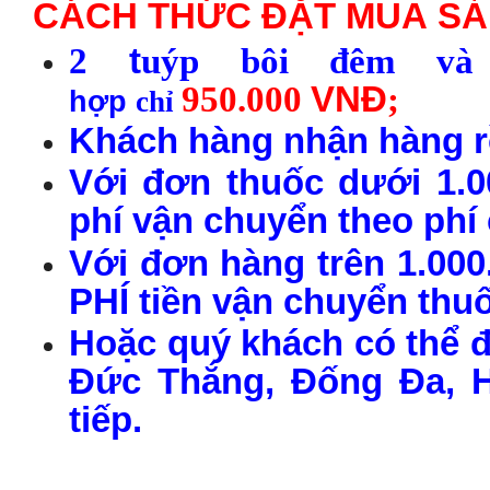
CÁCH THỨC
Đ
ẶT
MUA
S
Ả
2
t
u
ýp b
ôi
đ
êm v
950.000
VN
Đ
;
h
ợp
chỉ
Khách hàng nhận
h
àng
r
Với đơn thuốc dưới 1.0
phí vận chuyển theo phí
Với đơn
h
àng
trên 1.00
PHÍ tiền vận chuyển thu
Hoặc quý khách có thể đ
Đức Thắng, Đống Đa, H
tiếp.