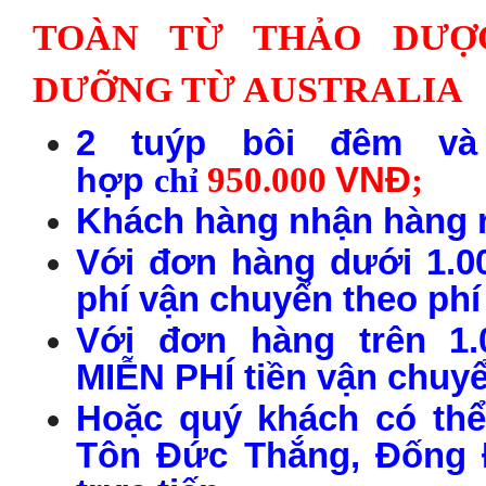
TOÀN TỪ THẢO DƯỢ
DƯỠNG TỪ AUSTRALIA
2
t
u
ýp b
ôi
đ
êm v
950.000
VN
Đ
;
h
ợp
chỉ
Khách hàng nhận
h
àng
r
Với đơn
h
àng
dưới 1.0
phí vận chuyển theo phí
Với đơn
h
àng
trên 1.
MIỄN PHÍ tiền vận chuyể
Hoặc quý khách có thể
Tôn Đức Thắng, Đống 