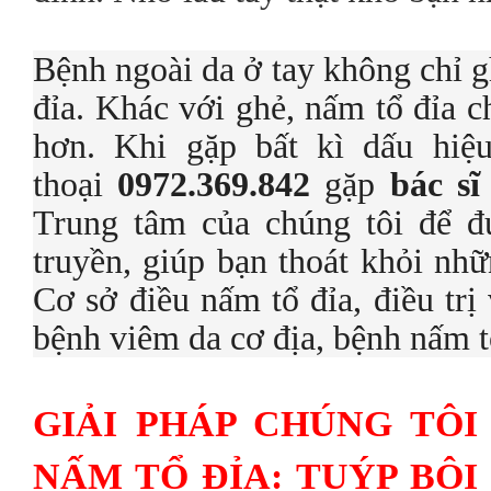
Bệnh ngoài da ở tay không chỉ g
đỉa. Khác với ghẻ, nấm tổ đỉa 
hơn. Khi gặp bất kì dấu hiệ
thoại
0972.369.842
gặp
bác s
Trung tâm của chúng tôi để đư
truyền, giúp bạn thoát khỏi nhữ
Cơ sở điều nấm tổ đỉa, điều trị
bệnh viêm da cơ địa, bệnh nấm t
GIẢI PHÁP CHÚNG TÔI
NẤM TỔ ĐỈA: TUÝP BÔ