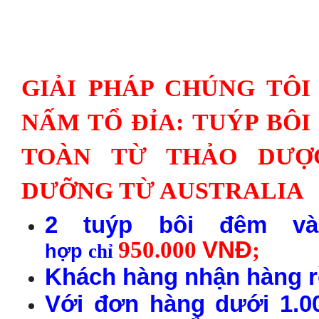
GIẢI PHÁP CHÚNG TÔI
NẤM TỔ ĐỈA: TUÝP BÔ
TOÀN TỪ THẢO DƯỢ
DƯỠNG TỪ AUSTRALIA
2
t
u
ýp b
ôi
đ
êm v
950.000
VN
Đ
;
h
ợp
chỉ
Khách hàng nhận
h
àng
r
Với đơn
h
àng
dưới 1.0