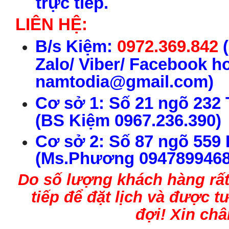
trực tiếp.
LIÊN HỆ:
B
/s
Kiệm:
0972.369.842
(
Zalo/ Viber/ Facebook h
namtodia@gmail.com)
C
ơ s
ở 1:
S
ố 21 ngõ 232
(
BS
Ki
ệm
0967.236.390
)
C
ơ s
ở
2
:
S
ố
87 ngõ
559
(Ms.
P
h
ư
ơng 0947899468
Do số lượng
kh
ách h
àng
rấ
tiếp để đặt lịch và được 
đợi
!
Xin châ