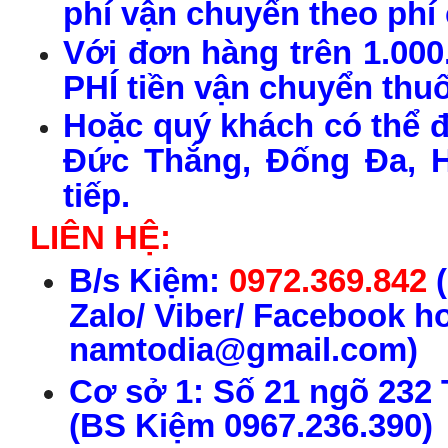
phí vận chuyển theo phí
Với đơn
h
àng
trên 1.00
PHÍ tiền vận chuyển thu
Hoặc quý khách có thể đ
Đức Thắng, Đống Đa, H
tiếp.
LIÊN HỆ:
B
/s
Kiệm:
0972.369.842
(
Zalo/ Viber/ Facebook h
namtodia@gmail.com)
C
ơ s
ở 1:
S
ố 21 ngõ 232
(
BS
Ki
ệm
0967.236.390
)