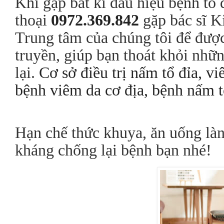
Khi gặp bất kì dấu hiệu bệnh tổ 
thoại
0972.369.842
gặp bác sĩ K
Trung tâm của chúng tôi để được 
truyền, giúp bạn thoát khỏi nhữ
lại.
Cơ sở điều trị nấm tổ đỉa, vi
bệnh viêm da cơ địa, bệnh nấm t
Hạn chế thức khuya, ăn uống làn
kháng chống lại bệnh bạn nhé!