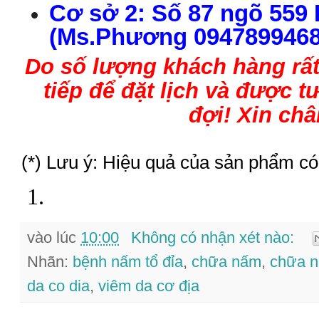
C
ơ s
ở
2
:
S
ố
87 ngõ
559
(Ms.
P
h
ư
ơng 0947899468
Do số lượng
kh
ách h
àng
rấ
tiếp để đặt lịch và được 
đợi
!
Xin châ
(*) Lưu ý: Hiệu quả của sản phẩm có
vào lúc
10:00
Không có nhận xét nào:
Nhãn:
bệnh nấm tổ đỉa
,
chữa nấm
,
chữa n
da co dia
,
viêm da cơ địa