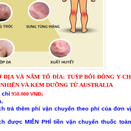
 ĐỊA VÀ NẤM TỔ ĐỈA: TUÝP BÔI ĐÔNG Y CH
 NHIÊN VÀ KEM DƯỠNG TỪ AUSTRALIA
p chỉ
950.000
VNĐ
;
n.
ch trả thêm phí vận chuyển theo phí của đơn v
ách được MIỄN PHÍ tiền vận chuyển thuốc toà