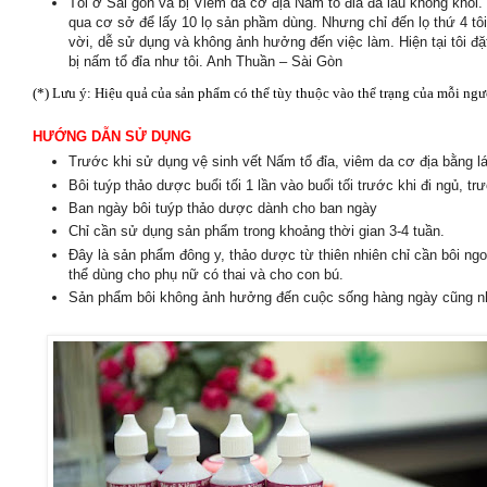
Tôi
ở Sài gòn và bị
Vi
êm da c
ơ
đ
ịa N
ấm t
ổ
đ
ỉa
đã lâu không khỏi. 
qua cơ sở để lấy 10 lọ
s
ản ph
ầm
dùng. Nhưng chỉ đến lọ thứ 4 tôi
vời, dễ sử dụng và không ảnh hưởng đến việc làm. Hiện tại tôi 
bị nấm tổ đỉa như tôi. Anh Thuần – Sài Gòn
(*) Lưu ý: Hiệu quả của sản phẩm có thể tùy thuộc vào thể trạng của mỗi ngư
H
Ư
ỚNG D
ẪN S
Ử D
ỤNG
Tr
ư
ớc khi s
ử d
ụng v
ệ sinh v
ết N
ấm t
ổ
đ
ỉa, vi
êm da c
ơ
đ
ịa b
ằn
g l
B
ôi
tu
ýp
th
ảo
dư
ợc
bu
ổi
t
ối
1 lần vào buổi tối trước khi đi ngủ, t
Ban ng
ày b
ôi tu
ýp th
ảo d
ư
ợc d
ành cho ban ng
ày
Chỉ cần sử dụng
s
ản ph
ẩm trong
khoảng thời gian 3-4 tuần.
Đ
ây l
à s
ản ph
ẩm
đ
ông y, th
ảo d
ư
ợc t
ừ thi
ên nhi
ên ch
ỉ
c
ần
bôi ngo
thể dùng cho phụ nữ có thai và cho con bú.
S
ản ph
ẩm
bôi không ảnh hưởng đến cuộc sống hàng ngày cũng n