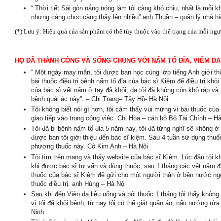
“ Thời tiết Sài gòn nắng nóng làm tôi càng khó chịu, nhất là mỗi k
nhưng càng chọc càng thấy lên nhiều” anh Thuần – quản lý nhà 
(*) Lưu ý: Hiệu quả của sản phẩm có thể tùy thuộc vào thể trạng của mỗi ngư
HỌ ĐÃ
TH
ÀNH C
ÔNG V
À S
ỐNG CHUNG V
ỚI N
ẤM T
Ổ
Đ
ỈA, VI
ÊM DA
“ Một ngày may mắn, tôi được bạn học cùng lớp tiếng Anh giới thi
bài thuốc điều trị bệnh nấm tổ đỉa của bác sĩ Kiệm để điều trị kh
của bác sĩ vết nấm ở tay đã khỏi, da tôi đã không còn khô ráp v
bệnh quái ác này”. – Chị Trang– Tây Hồ- Hà Nội
Tôi không biết nói gì hơn, tôi cảm thấy vui mừng vì bài thuốc của 
giao tiếp vào trong công việc. Chị Hòa – cán bộ Bộ Tài Chính – H
Tôi đã bị bệnh nấm tổ đỉa 5 năm nay, tôi đã từng nghĩ sẽ không ở
được bạn tôi giới thiệu đến bác sĩ kiệm. Sau 4 tuần sử dụng thuốc,
phương thuốc này. Cô Kim Anh – Hà Nội
Tôi tìm trên mạng và thấy website của bác sĩ Kiệm. Lúc đầu tôi khôn
khi được bác sĩ tư vấn và dùng thuốc, sau 1 tháng các vết nấm đã 
thuốc của bác sĩ Kiệm để gửi cho một người thân ở bên nước ng
thuốc điều trị. anh Hùng – Hà Nội
Sau khi đến Viện da liễu uống và bôi thuốc 1 tháng tôi thấy không t
vì tôi đã khỏi bệnh, từ nay tôi có thể giặt quần áo, nấu nướng rử
Ninh.