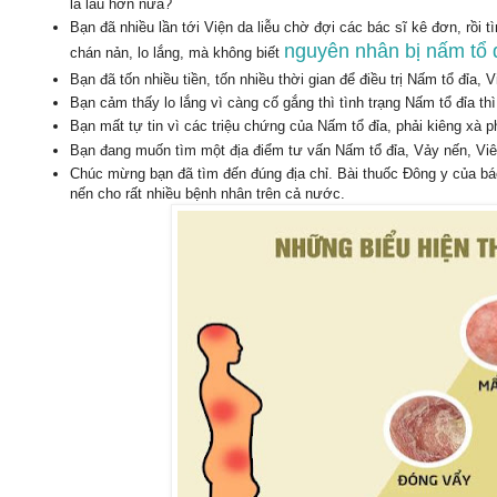
là lâu hơn nữa?
Bạn đã nhiều lần tới
V
iện da liễu chờ đợi các bác sĩ kê đơn, rồi
nguyên nhân bị nấm tổ 
chán nản, lo lắng, mà không biết
Bạn đã tốn nhiều tiền, tốn nhiều thời gian để điều trị
N
ấm tổ đỉa, V
Bạn cảm thấy lo lắng vì càng cố gắng
th
ì t
ình tr
ạng
N
ấm tổ đỉa th
Bạn mất tự tin vì
c
ác
tri
ệu ch
ứng c
ủa
N
ấm tổ đỉa, phải kiêng xà 
Bạn đang muốn tìm một địa điểm
t
ư v
ấn
Nấm tổ đỉa,
V
ảy nến, Vi
ê
Chúc m
ừng bạn đã tìm đến đúng địa chỉ. Bài thuốc Đông y của bá
nến cho rất nhiều bệnh nhân trên cả nước.