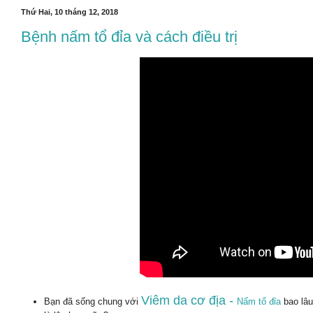
Thứ Hai, 10 tháng 12, 2018
Bệnh nấm tổ đỉa và cách điều trị
Vi
êm da c
ơ
đ
ịa -
Bạn đã sống chung với
Nấm tổ đỉa
bao lâu