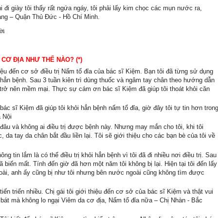
hi đi giày tôi thấy rất ngứa ngáy, tôi phải lấy kim chọc các mụn nước ra,
hàng – Quận Thủ Đức - Hồ Chí Minh.
ời
 C
Ơ
Đ
ỊA
NHƯ THẾ NÀO? (*)
ệu đến cơ sở điều trị Nấm tổ đỉa của bác sĩ Kiệm. Bạn tôi đã từng sử dụng
ỏi hẳn bệnh. Sau 3 tuần kiên trì dùng thuốc và ngâm tay chân theo hướng dẫn
à trở nên mềm mại. Thực sự cám ơn bác sĩ Kiệm đã giúp tôi thoát khỏi căn
bác sĩ Kiệm đã giúp tôi khỏi hẳn bệnh nấm tổ đỉa, giờ đây tôi tự tin hơn tron
à Nội
 đâu và không ai điều trị được bệnh này. Nhưng may mắn cho tôi, khi tôi
 da tay da chân bắt đầu liền lại. Tôi sẽ giới thiệu cho các bạn bè của tôi về
g tin lắm là có thể điều trị khỏi hẳn bệnh vì tôi đã đi nhiều nơi điều trị. Sau
biến mất. Tính đến giờ đã hơn một năm tôi không bị lại. Hiện tại tôi đến lấy
oài, anh ấy cũng bị như tôi nhưng bên nước ngoài cũng không tìm được
iến triển nhiều. Chị gái tôi giới thiệu đến cơ sở của bác sĩ Kiệm và thật vui
a bát mà không lo ngại
Vi
êm da c
ơ
đ
ịa, N
ấm tổ đỉa nữa – Chị Nhàn - Bắc