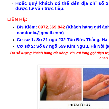
Hoặc quý khách có thể đến địa chỉ số 
được tư vấn trực tiếp.
LIÊN HỆ:
B
/s
Kiệm:
0972.369.842
(
Kh
ách h
àng
gửi ảnh
namtodia@gmail.com)
C
ơ s
ở 1:
S
ố 21 ngõ 232 Tôn Đức Thắng, H
à
C
ơ s
ở
2
:
S
ố
87 ngõ
559
Kim Ng
ưu, H
à N
ội (
Do số lượng
kh
ách h
àng
rất đ
ông, xin vui lòng gọi điện t
chân 