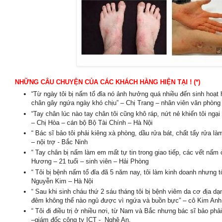
NHỮNG CÂU CHUYỆN CỦA CÁC
KH
ÁCH H
ÀNG
HI
ỆN T
ẠI
! (*)
“Từ ngày tôi bị nấm tổ đỉa nó ảnh hưởng quá nhiều đến sinh hoạt 
chân gây ngứa ngày khó chịu” – Chị Trang – nhân viên văn phòng
“Tay chân lúc nào tay chân tôi cũng khô ráp, nứt nẻ khiến tôi ngại
– Chị Hòa – cán bộ Bộ Tài Chính – Hà Nội
“ Bác sĩ bảo tôi phải kiêng xà phòng, dầu rửa bát, chất tẩy rửa l
– nội trợ - Bắc Ninh
“ Tay chân bị nấm làm em mất tự tin trong giao tiếp, các vết nấm
Hương – 21 tuổi – sinh viên – Hải Phòng
“ Tôi bị bệnh nấm tổ đỉa đã 5 năm nay, tôi làm kinh doanh nhưng 
Nguyễn Kim – Hà Nội
“ Sau khi sinh cháu thứ 2 sáu tháng tôi bị bệnh viêm da cơ địa d
đêm không thể nào ngủ được vì ngứa và buồn bực” – cô Kim Anh 
“ Tôi đi điều trị ở nhiều nơi, từ Nam và Bắc nhưng bác sĩ bảo phả
–giám đốc công ty ICT - Nghệ An.