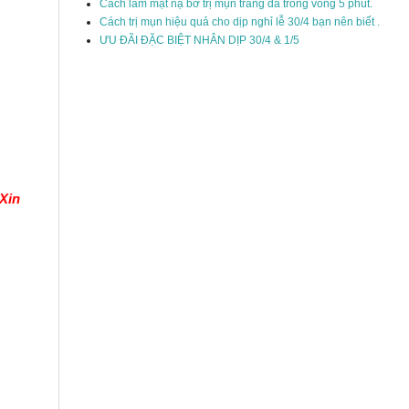
Cách làm mặt nạ bơ trị mụn trắng da trong vòng 5 phút.
ể
Cách trị mụn hiệu quả cho dịp nghỉ lễ 30/4 bạn nên biết .
ƯU ĐÃI ĐẶC BIỆT NHÂN DỊP 30/4 & 1/5
Xin