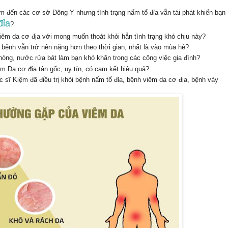
 tìm đến các cơ sở Đông Y nhưng
t
ình tr
ạng
nấm tổ đỉa vẫn tái phát khiến bạn
đỉa
?
i
êm da c
ơ
đ
ịa
với mong muốn
tho
át
khỏi hẳn
t
ình tr
ạng
khó chịu này
?
ì bệnh vẫn trở nên nặng hơn theo thời gian, nhất là vào mùa hè?
phòng, nước rửa bát làm bạn khó khăn trong các công việc gia đình?
m Da c
ơ
đ
ịa
tận gốc, uy tín, có cam kết
hi
ệu qu
ả
?
c sĩ Kiệm đã điều trị khỏi bệnh nấm tổ
đỉa, bệnh viêm da cơ địa, bệnh vảy