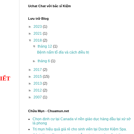
Uchat Chat với bác sĩ Kiệm
Lưu trữ Blog
►
2023
(1)
►
2021
(1)
▼
2018
(2)
▼
tháng 12
(1)
Bệnh nấm tổ đỉa và cách điều trị
►
tháng 6
(1)
►
2017
(2)
►
2015
(15)
IẾT
►
2013
(2)
►
2012
(2)
►
2007
(1)
ị
Chữa Mụn - Chuamun.net
Chọn định cư tại Canada vì nền giáo dục hàng đầu tại xứ sở
lá phong
n
Trị mụn hiệu quả giá rẻ cho sinh viên tại Doctor Kiệm Spa.