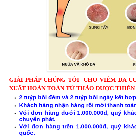
GIẢI PHÁP CHÚNG TÔI CHO VIÊM DA CƠ
XUẤT HOÀN TOÀN TỪ THẢO DƯỢC THIÊN
2 tuýp bôi đêm và 2 tuýp bôi ngày kết hợ
Khách hàng nhận
h
àng
rồi mới thanh toá
Với đơn
h
àng
dưới 1.000.000đ, quý khá
chuyển phát.
Với đơn
h
àng
trên 1.000.000đ, quý kh
quốc.