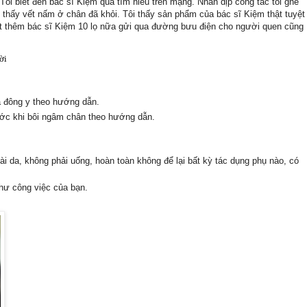
Tôi biết đến bác sĩ Kiệm qua tìm hiểu trên mạng. Nhân dịp công tác tôi ghé
 thấy vết nấm ở chân đã khỏi. Tôi thấy
s
ản ph
ẩm
của bác sĩ Kiệm thật tuyệt
đặt thêm bác sĩ Kiệm 10 lọ nữa gửi qua đường bưu điện cho người quen cũng
ời
á
đ
ông
y theo h
ư
ớng d
ẫn.
rước khi bôi ngâm chân
t
heo h
ư
ớng d
ẫn
.
ài da, không phải uống, hoàn toàn không để lại bất kỳ tác dụng phụ nào, có
hư công việc của bạn.