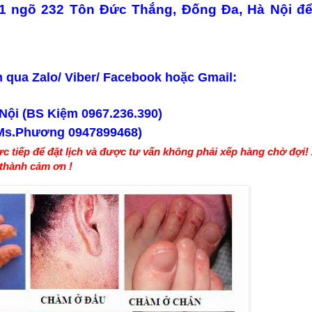
21 ngõ 232 Tôn Đức Thắng, Đống Đa, Hà Nội đ
 qua Zalo/ Viber/ Facebook hoặc Gmail:
 N
ội (
BS
Ki
ệm
0967.236.390
)
Ms.
P
h
ư
ơng 0947899468)
rực tiếp để đặt lịch và được tư vấn không phải xếp hàng chờ đợi
!
thành cảm ơn !