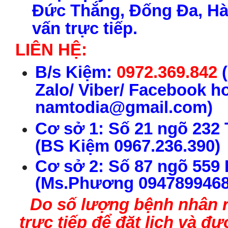
Đức Thắng, Đống Đa, Hà 
vấn trực tiếp.
LIÊN HỆ:
B
/s
Kiệm:
0972.369.842
(
Zalo/ Viber/ Facebook h
namtodia@gmail.com)
C
ơ s
ở 1:
S
ố 21 ngõ 232
(
BS
Ki
ệm
0967.236.390
)
C
ơ s
ở
2
:
S
ố
87 ngõ
559
(Ms.
P
h
ư
ơng 0947899468
Do số lượng bệnh nhân rấ
trực tiếp để đặt lịch và 