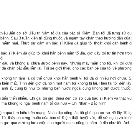
hiệu đến cơ sở điều trị Nấm tổ đỉa của bác sĩ Kiệm. Bạn tôi đã từng sử dụ
bệnh. Sau 3 tuần kiên trì dùng thuốc và ngâm tay chân theo hướng dẫn của 
ên mềm mại. Thực sự cám ơn bác sĩ Kiệm đã giúp tôi thoát khỏi căn bệnh q
 bác sĩ Kiệm đã giúp tôi khỏi hẳn bệnh nấm tổ đỉa, giờ đây tôi tự tin hơn tron
Nội
g ở đâu và không ai chữa được bệnh này. Nhưng may mắn cho tôi, khi tôi đư
y da chân bắt đầu liền lại. Tôi sẽ giới thiệu cho các bạn bè của tôi về phương
 không tin lắm là có thể chữa khỏi hẳn bệnh vì tôi đã đi nhiều nơi chữa. S
iến mất. Tính đến giờ đã hơn một năm tôi không bị lại. Hiện tại tôi đến lấy
, anh ấy cũng bị như tôi nhưng bên nước ngoài cũng không tìm được thuốc
tiến triển nhiều. Chị gái tôi giới thiệu đến cơ sở của bác sĩ Kiệm và thật vui 
át mà không lo ngại bệnh nấm tổ đỉa nữa – Chị Nhàn - Bắc Ninh.
iệm qua tìm hiểu trên mạng. Nhân dịp công tác tôi ghé qua cơ sở để lấy 10 lọ
. Tôi thấy phương thuốc của bác sĩ Kiệm thật tuyệt vời, dễ sử dụng và khô
nữa gửi qua đường bưu điện cho người quen cũng bị nấm tổ đỉa như tôi. Anh