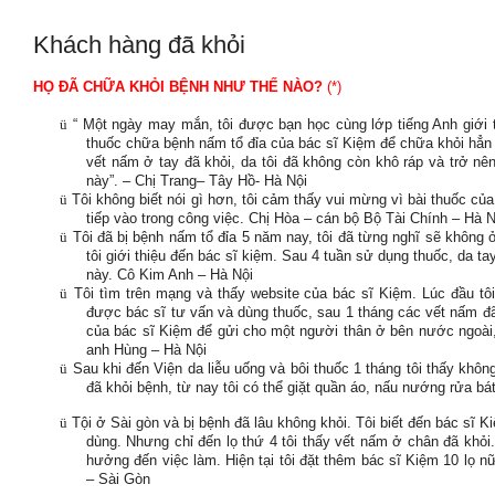
Khách hàng đã khỏi
HỌ ĐÃ CHỮA KHỎI BỆNH NHƯ THẾ NÀO?
(*)
ü
“ Một ngày may mắn, tôi được bạn học cùng lớp tiếng Anh giới t
thuốc chữa bệnh nấm tổ đỉa của bác sĩ Kiệm để chữa khỏi hẳn 
vết nấm ở tay đã khỏi, da tôi đã không còn khô ráp và trở n
này”. – Chị Trang– Tây Hồ- Hà Nội
ü
Tôi không biết nói gì hơn, tôi cảm thấy vui mừng vì bài thuốc của
tiếp vào trong công việc. Chị Hòa – cán bộ Bộ Tài Chính – Hà 
ü
Tôi đã bị bệnh nấm tổ đỉa 5 năm nay, tôi đã từng nghĩ sẽ khôn
tôi giới thiệu đến bác sĩ kiệm. Sau 4 tuần sử dụng thuốc, da ta
này. Cô Kim Anh – Hà Nội
ü
Tôi tìm trên mạng và thấy website của bác sĩ Kiệm. Lúc đầu tôi
được bác sĩ tư vấn và dùng thuốc, sau 1 tháng các vết nấm đã b
của bác sĩ Kiệm để gửi cho một người thân ở bên nước ngoài
anh Hùng – Hà Nội
ü
Sau khi đến Viện da liễu uống và bôi thuốc 1 tháng tôi thấy không 
đã khỏi bệnh, từ nay tôi có thể giặt quần áo, nấu nướng rửa b
ü
Tội ở Sài gòn và bị bệnh đã lâu không khỏi. Tôi biết đến bác sĩ K
dùng. Nhưng chỉ đến lọ thứ 4 tôi thấy vết nấm ở chân đã khỏi
hưởng đến việc làm. Hiện tại tôi đặt thêm bác sĩ Kiệm 10 lọ 
– Sài Gòn