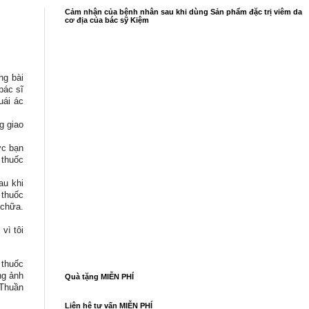
Cảm nhận của bệnh nhân sau khi dùng Sản phẩm đặc trị viêm da
cơ địa của bác sỹ Kiệm
ng bài
bác sĩ
uái ác
g giao
ợc bạn
 thuốc
au khi
 thuốc
 chữa.
vì tôi
 thuốc
ng ảnh
Quà tặng MIỄN PHÍ
 Thuần
Liên hệ tư vấn MIỄN PHÍ