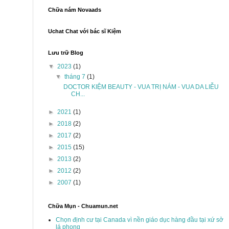
Chữa nám Novaads
Uchat Chat với bác sĩ Kiệm
Lưu trữ Blog
▼
2023
(1)
▼
tháng 7
(1)
DOCTOR KIỆM BEAUTY - VUA TRỊ NÁM - VUA DA LIỄU
CH...
►
2021
(1)
►
2018
(2)
►
2017
(2)
►
2015
(15)
►
2013
(2)
►
2012
(2)
►
2007
(1)
Chữa Mụn - Chuamun.net
Chọn định cư tại Canada vì nền giáo dục hàng đầu tại xứ sở
lá phong