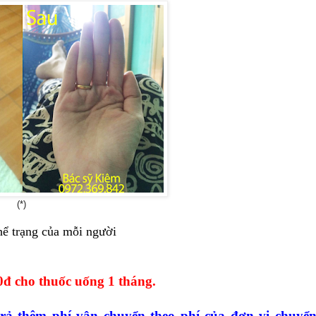
(*)
hể trạng của mỗi người
0đ cho thuốc uống 1 tháng.
rả thêm phí vận chuyển theo phí của đơn vị chuyể