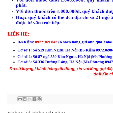
phát.
Với đơn thuốc trên 1.000.000đ, quý khách đư
Hoặc quý khách có thể đến địa chỉ số 21 ngõ
được tư vấn trực tiếp.
LIÊN HỆ:
B/s Kiệm:
0972.369.842
(
Khách hàng gửi ảnh qua Zalo/ 
Cơ sở 1:
S
ố 519 Kim
Ngưu
, H
à N
ội (
BS
Ki
ệm
09723698
C
ơ sở 2:
S
ố
87 ngõ
559
Kim Ngưu, Hà Nội (Ms.Phương 
C
ơ sở 3:
S
ố 336 Đường Láng
, Hà Nội (Ms.Phương 0947
Do số lượng khách hàng rất đ
ông, xin vui lòng gọi đi
đợi
!
Xin c