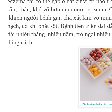
eczema thì có thể gặp ở bất cứ vị trí nào 
sâu, chắc, khó vỡ hơn mụn nước eczema. 
khiến người bệnh gãi, chà xát làm vỡ mụn 
hạch, có khi phát sốt. Bệnh tiến triển dai 
dài nhiều tháng, nhiều năm, trở ngại nhiều
đúng cách.
Bệnh nấm tổ đỉa cần đượ