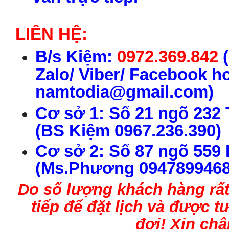
LIÊN HỆ:
B
/s
Kiệm:
0972.369.842
(
Zalo/ Viber/ Facebook h
namtodia@gmail.com)
C
ơ s
ở 1:
S
ố 21 ngõ 232
(
BS
Ki
ệm
0967.236.390
)
C
ơ s
ở
2
:
S
ố
87 ngõ
559
(Ms.
P
h
ư
ơng 0947899468
Do số lượng
kh
ách h
àng
rấ
tiếp để đặt lịch và được 
đợi
!
Xin châ