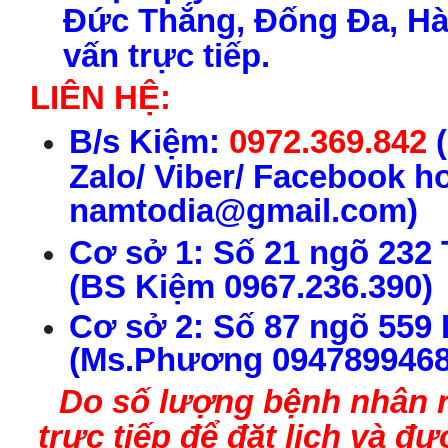
Đức Thắng, Đống Đa, Hà 
vấn trực tiếp.
LIÊN HỆ:
B
/s
Kiệm:
0972.369.842
(
Zalo/ Viber/ Facebook h
namtodia@gmail.com)
C
ơ s
ở 1:
S
ố 21 ngõ 232
(
BS
Ki
ệm
0967.236.390
)
C
ơ s
ở
2
:
S
ố
87 ngõ
559
(Ms.
P
h
ư
ơng 0947899468
Do số lượng bệnh nhân rấ
trực tiếp để đặt lịch và 