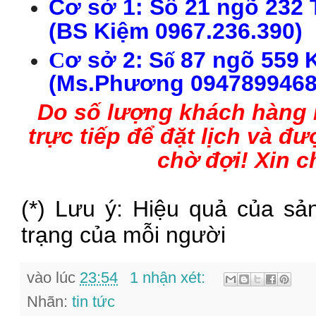
Cơ sở 1:
S
ố 21 ngõ 232
(
BS
Ki
ệm
0967.236.390
)
C
ơ sở 2:
S
ố
87 ngõ
559
(Ms.Phương 0947899468
Do số lượng khách hàng 
trực tiếp để đặt lịch và 
chờ đợi
!
Xin c
(*) Lưu ý: Hiệu quả của sả
trạng của mỗi người
vào lúc
23:54
1 nhận xét:
Nhãn:
tin tức